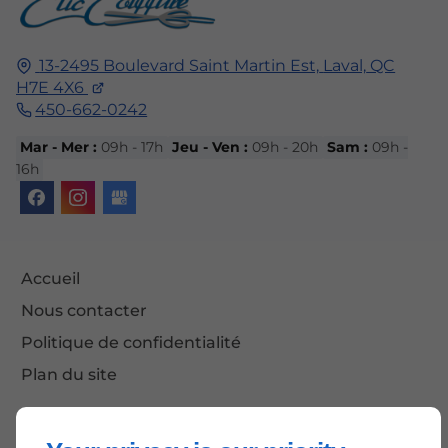
13-2495 Boulevard Saint Martin Est,
Laval,
QC
H7E 4X6
450-662-0242
Mar - Mer :
09h - 17h
Jeu - Ven :
09h - 20h
Sam :
09h -
16h
Accueil
Nous contacter
Politique de confidentialité
Plan du site