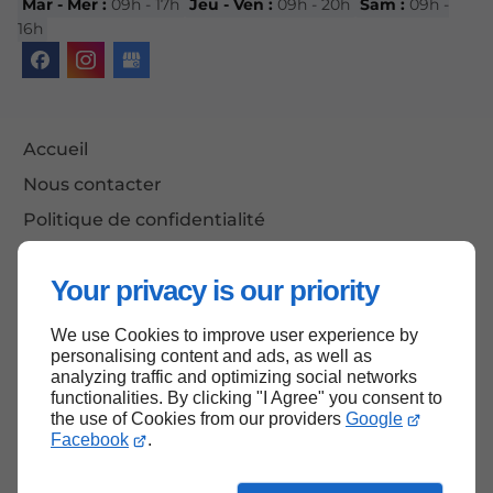
Mar - Mer :
09h - 17h
Jeu - Ven :
09h - 20h
Sam :
09h -
16h
Accueil
Nous contacter
Politique de confidentialité
Plan du site
Your privacy is our priority
We use Cookies to improve user experience by
Haut de page
personalising content and ads, as well as
analyzing traffic and optimizing social networks
functionalities. By clicking "I Agree" you consent to
the use of Cookies from our providers
Google
Facebook
.